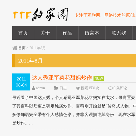
专注于互联网、网络技术的原创I
首页
关于
作品
留言本
联系我
首页
> 2011年8月
2011年8月
达人秀亚军菜花甜妈炒作
NEW
2011
08-04
admin
日志
围观1531次
0 条评论
最近看了中国达人秀，个人感觉亚军菜花甜妈实在太水，毋庸置疑
了其百科以后更是确定纯属炒作。百科刚开始就是“传奇式人物。
多修饰语完全带有个人感情色彩，并非客观描述其身份。现在水军
是炒作。...