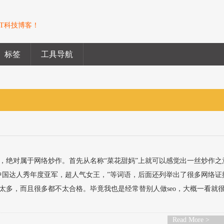
T科技博客！
标签
工具导航
，绝对属于网络炒作。首先从名称“菜花甜妈”上就可以感觉出一丝炒作之
中国达人秀年度亚军，超人气女王，”等词语，后面还列举出了很多网络证
太多，而且很多都不太合格。毕竟我也是经常替别人做seo，大概一看就
Read More >