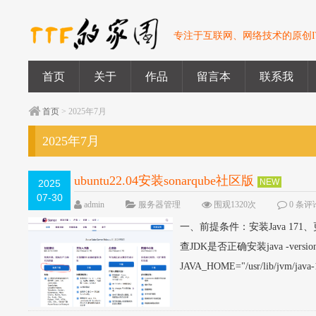
专注于互联网、网络技术的原创I
首页
关于
作品
留言本
联系我
首页
> 2025年7月
2025年7月
ubuntu22.04安装sonarqube社区版
NEW
2025
07-30
admin
服务器管理
围观1320次
0 条评
一、前提条件：安装Java 171、更新软件列表
查JDK是否正确安装java -ver
JAVA_HOME="/usr/lib/jvm/java